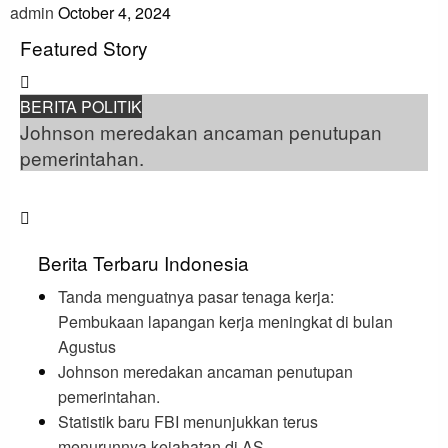
admin
October 4, 2024
Featured Story
BERITA POLITIK
BE
Johnson meredakan ancaman penutupan
St
an
pemerintahan.
me
Berita Terbaru Indonesia
Tanda menguatnya pasar tenaga kerja:
Pembukaan lapangan kerja meningkat di bulan
Agustus
Johnson meredakan ancaman penutupan
pemerintahan.
Statistik baru FBI menunjukkan terus
menurunnya kejahatan di AS