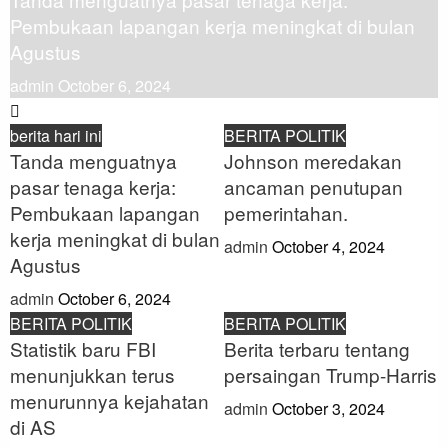
Pembukaan lapangan kerja meningkat di bulan
p
Agustus
a
admin
October 6, 2024
berita hari ini
BERITA POLITIK
Tanda menguatnya
Johnson meredakan
pasar tenaga kerja:
ancaman penutupan
Pembukaan lapangan
pemerintahan.
kerja meningkat di bulan
admin
October 4, 2024
Agustus
admin
October 6, 2024
BERITA POLITIK
BERITA POLITIK
Statistik baru FBI
Berita terbaru tentang
menunjukkan terus
persaingan Trump-Harris
menurunnya kejahatan
admin
October 3, 2024
di AS