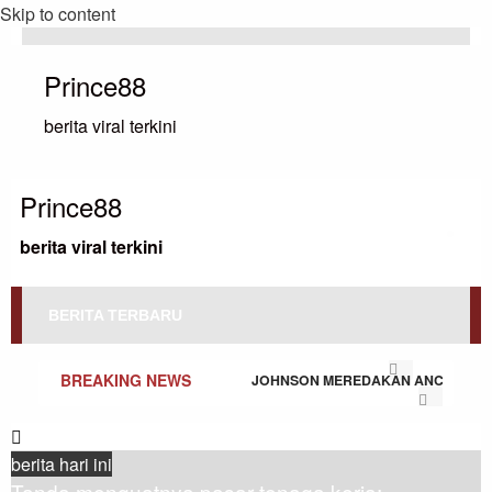
Skip to content
Prince88
berita viral terkini
Prince88
berita viral terkini
BERITA TERBARU
BREAKING NEWS
JOHNSON MEREDAKAN ANCAMAN P
berita hari ini
B
Tanda menguatnya pasar tenaga kerja: