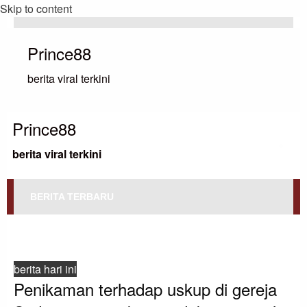
Skip to content
Prince88
berita viral terkini
Prince88
berita viral terkini
BERITA TERBARU
HOMEPAGE
BERITA HARI INI
PENIKAMAN TERHADAP USKUP DI GEREJA SYDNEY MERUPAKAN
‘TINDAKAN TERORIS’
berita hari ini
Penikaman terhadap uskup di gereja