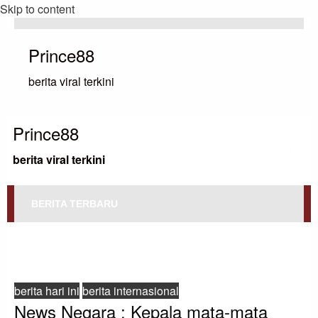
Skip to content
Prince88
berita viral terkini
Prince88
berita viral terkini
BERITA TERBARU
HOMEPAGE
BERITA HARI INI
NEWS NEGARA : KEPALA MATA-MATA UKRAINA MEREMEHKAN RISIKO
KEPRESIDENAN TRUMP SAAT IA KEMBALI MENGAJUKAN PERMOHONAN
BANTUAN
berita hari ini
berita internasional
News Negara : Kepala mata-mata