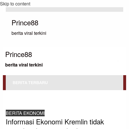
Skip to content
Prince88
berita viral terkini
Prince88
berita viral terkini
BERITA TERBARU
HOMEPAGE
BERITA EKONOMI
INFORMASI EKONOMI KREMLIN TIDAK PERNAH SEKAYA INI – BERKAT
MITRA STRATEGIS AS
BERITA EKONOMI
Informasi Ekonomi Kremlin tidak