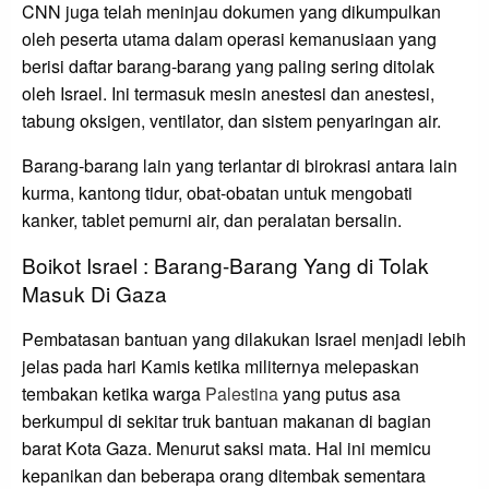
CNN juga telah meninjau dokumen yang dikumpulkan
oleh peserta utama dalam operasi kemanusiaan yang
berisi daftar barang-barang yang paling sering ditolak
oleh Israel. Ini termasuk mesin anestesi dan anestesi,
tabung oksigen, ventilator, dan sistem penyaringan air.
Barang-barang lain yang terlantar di birokrasi antara lain
kurma, kantong tidur, obat-obatan untuk mengobati
kanker, tablet pemurni air, dan peralatan bersalin.
Boikot Israel : Barang-Barang Yang di Tolak
Masuk Di Gaza
Pembatasan bantuan yang dilakukan Israel menjadi lebih
jelas pada hari Kamis ketika militernya melepaskan
tembakan ketika warga
Palestina
yang putus asa
berkumpul di sekitar truk bantuan makanan di bagian
barat Kota Gaza. Menurut saksi mata. Hal ini memicu
kepanikan dan beberapa orang ditembak sementara