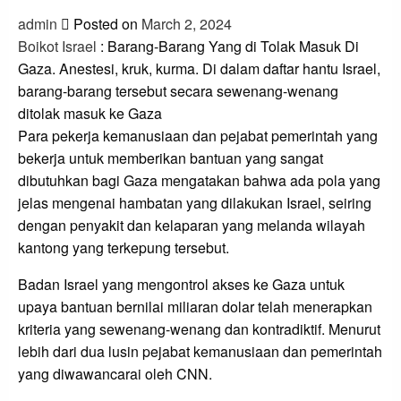
admin
Posted on
March 2, 2024
Boikot Israel
: Barang-Barang Yang di Tolak Masuk Di
Gaza. Anestesi, kruk, kurma. Di dalam daftar hantu Israel,
barang-barang tersebut secara sewenang-wenang
ditolak masuk ke Gaza
Para pekerja kemanusiaan dan pejabat pemerintah yang
bekerja untuk memberikan bantuan yang sangat
dibutuhkan bagi Gaza mengatakan bahwa ada pola yang
jelas mengenai hambatan yang dilakukan Israel, seiring
dengan penyakit dan kelaparan yang melanda wilayah
kantong yang terkepung tersebut.
Badan Israel yang mengontrol akses ke Gaza untuk
upaya bantuan bernilai miliaran dolar telah menerapkan
kriteria yang sewenang-wenang dan kontradiktif. Menurut
lebih dari dua lusin pejabat kemanusiaan dan pemerintah
yang diwawancarai oleh CNN.