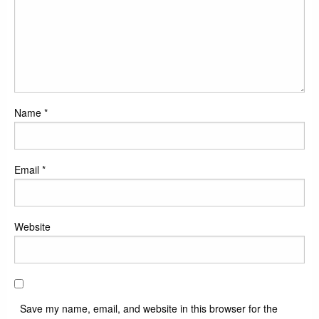
Name
*
Email
*
Website
Save my name, email, and website in this browser for the