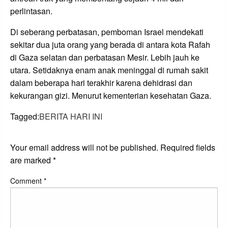
perlintasan.
Di seberang perbatasan, pemboman Israel mendekati
sekitar dua juta orang yang berada di antara kota Rafah
di Gaza selatan dan perbatasan Mesir. Lebih jauh ke
utara. Setidaknya enam anak meninggal di rumah sakit
dalam beberapa hari terakhir karena dehidrasi dan
kekurangan gizi. Menurut kementerian kesehatan Gaza.
Tagged:
BERITA HARI INI
LEAVE A RESPONSE
Your email address will not be published.
Required fields
are marked
*
Comment
*