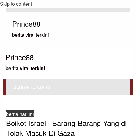
Skip to content
Prince88
berita viral terkini
Prince88
berita viral terkini
BERITA TERBARU
HOMEPAGE
BERITA HARI INI
BOIKOT ISRAEL : BARANG-BARANG YANG DI TOLAK MASUK DI GAZA
berita hari ini
Boikot Israel : Barang-Barang Yang di
Tolak Masuk Di Gaza