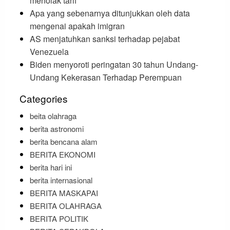
menolak tarif
Apa yang sebenarnya ditunjukkan oleh data
mengenai apakah imigran
AS menjatuhkan sanksi terhadap pejabat
Venezuela
Biden menyoroti peringatan 30 tahun Undang-
Undang Kekerasan Terhadap Perempuan
Categories
beita olahraga
berita astronomi
berita bencana alam
BERITA EKONOMI
berita hari ini
berita internasional
BERITA MASKAPAI
BERITA OLAHRAGA
BERITA POLITIK