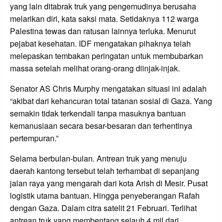
yang lain ditabrak truk yang pengemudinya berusaha
melarikan diri, kata saksi mata. Setidaknya 112 warga
Palestina tewas dan ratusan lainnya terluka. Menurut
pejabat kesehatan. IDF mengatakan pihaknya telah
melepaskan tembakan peringatan untuk membubarkan
massa setelah melihat orang-orang diinjak-injak.
Senator AS Chris Murphy mengatakan situasi ini adalah
“akibat dari kehancuran total tatanan sosial di Gaza. Yang
semakin tidak terkendali tanpa masuknya bantuan
kemanusiaan secara besar-besaran dan terhentinya
pertempuran.”
Selama berbulan-bulan. Antrean truk yang menuju
daerah kantong tersebut telah terhambat di sepanjang
jalan raya yang mengarah dari kota Arish di Mesir. Pusat
logistik utama bantuan. Hingga penyeberangan Rafah
dengan Gaza. Dalam citra satelit 21 Februari. Terlihat
antrean truk yang membentang sejauh 4 mil dari