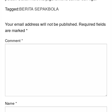
Tagged:
BERITA SEPAKBOLA
LEAVE A RESPONSE
Your email address will not be published.
Required fields
are marked
*
Comment
*
Name
*