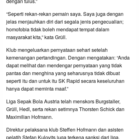
dengan tulus.”
“Seperti rekan-rekan pemain saya. Saya juga dengan
jelas menjauhkan diri dari segala jenis pengecualian;
homofobia tidak boleh mendapat tempat dalam
masyarakat kita,” kata Grüll.
Klub mengeluarkan pernyataan sehari setelah
kemenangan pertandingan. Dengan mengatakan: “Anda
dapat melihat dan mendengar pernyataan yang tidak
pantas dan menghina yang seharusnya tidak dibuat
seperti itu dan untuk itu SK Rapid secara keseluruhan
hanya dapat meminta maaf.”
Liga Sepak Bola Austria telah menskors Burgstaller,
Grüll, Hedl, serta rekan setimnya Thorsten Schick dan
Maximilian Hofmann.
Direktur pelaksana klub Steffen Hofmann dan asisten
pelatih Stefan Kulovits juga terkena sanksi dari liga.