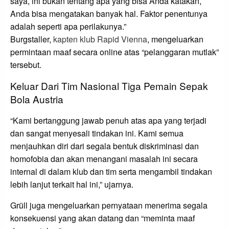
saya, ini bukan tentang apa yang bisa Anda katakan,
Anda bisa mengatakan banyak hal. Faktor penentunya
adalah seperti apa perilakunya.”
Burgstaller,
kapten klub Rapid Vienna
, mengeluarkan
permintaan maaf secara online atas “pelanggaran mutlak”
tersebut.
Keluar Dari Tim Nasional Tiga Pemain Sepak
Bola Austria
“Kami bertanggung jawab penuh atas apa yang terjadi
dan sangat menyesali tindakan ini. Kami semua
menjauhkan diri dari segala bentuk diskriminasi dan
homofobia dan akan menangani masalah ini secara
internal di dalam klub dan tim serta mengambil tindakan
lebih lanjut terkait hal ini,” ujarnya.
Grüll juga mengeluarkan pernyataan menerima segala
konsekuensi yang akan datang dan “meminta maaf