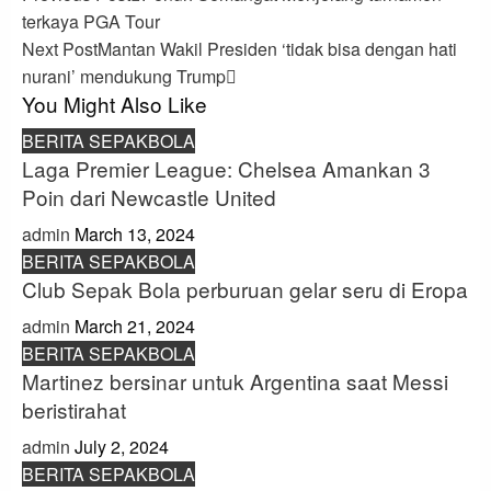
terkaya PGA Tour
Next Post
Mantan Wakil Presiden ‘tidak bisa dengan hati
nurani’ mendukung Trump
You Might Also Like
BERITA SEPAKBOLA
Laga Premier League: Chelsea Amankan 3
Poin dari Newcastle United
admin
March 13, 2024
BERITA SEPAKBOLA
Club Sepak Bola perburuan gelar seru di Eropa
admin
March 21, 2024
BERITA SEPAKBOLA
Martinez bersinar untuk Argentina saat Messi
beristirahat
admin
July 2, 2024
BERITA SEPAKBOLA