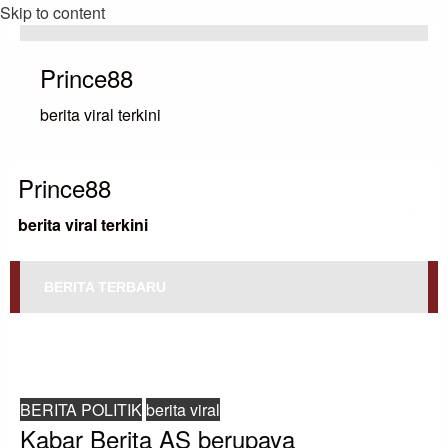
Skip to content
Prince88
berita viral terkini
Prince88
berita viral terkini
BERITA TERBARU
HOMEPAGE
BERITA POLITIK
KABAR BERITA AS BERUPAYA MEMBENDUNG PROKSI IRAN SEIRING
MENINGKATNYA KEKHAWATIRAN TERHADAP PECAHNYA PERANG TIMUR
TENGAH YANG LEBIH LUAS
BERITA POLITIK
berita viral
Kabar Berita AS berupaya