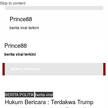
Skip to content
Prince88
berita viral terkini
Prince88
berita viral terkini
BERITA TERBARU
HOMEPAGE
BERITA POLITIK
HUKUM BERICARA : TERDAKWA TRUMP MENUDUH JAKSA WILAYAH
FULTON COUNTY MELAKUKAN PELANGGARAN
BERITA POLITIK
berita viral
Hukum Bericara : Terdakwa Trump