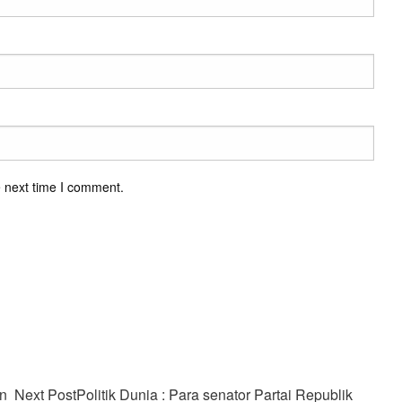
e next time I comment.
an
Next Post
Politik Dunia : Para senator Partai Republik