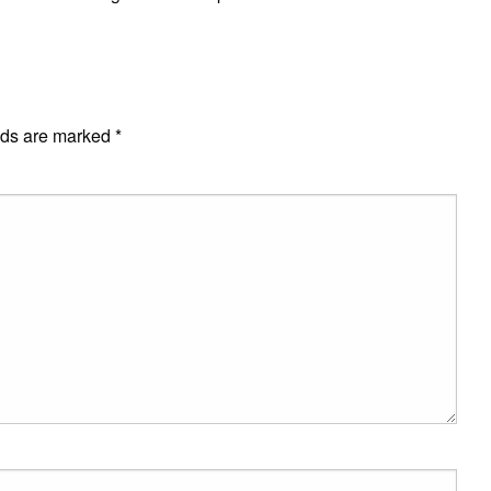
E
lds are marked
*