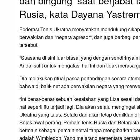
dan bingung’ saat berjabat
Rusia, kata Dayana Yastre
Federasi Tenis Ukraina menyatakan mendukung sikap 
perwakilan dari “negara agresor”, dan juga berbagi pen
tersebut.
“Suasana di sini luar biasa, yang dengan sendirinya m
Anda, sulit untuk mengatasi hal ini dan tidak merasa 
Dia melakukan ritual pasca pertandingan secara otom
bahwa di balik net ada perwakilan negara yang menyer
“Ini benar-benar sebuah kesalahan yang Liza sesali
hal seperti itu terjadi lagi. Dia akan selalu mengingat
Ukraina yang tulus. Selalu dan akan tetap demikian d
Sejak awal perang. Pemain tenis Rusia dan Belarusia 
bermain sebagai pemain netral tanpa mengibarkan be
adalah Wimbledon. Yang melarang sementara pemain d