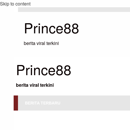
Skip to content
Prince88
berita viral terkini
Prince88
berita viral terkini
BERITA TERBARU
HOMEPAGE
BEITA OLAHRAGA
DUNIA OLAHRAGA PETENIS REMAJA UKRAINA ‘TERLALU EMOSIONAL 
KATA DAYANA YASTREMSKA