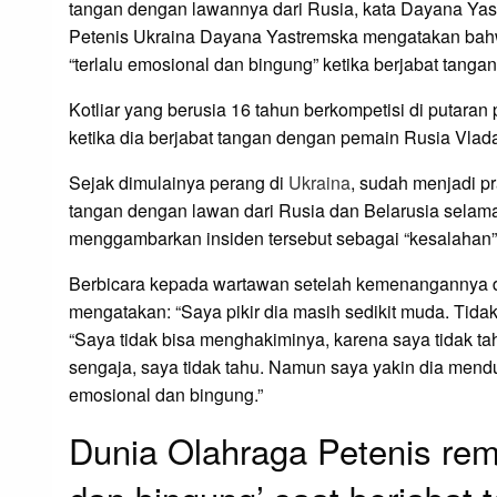
tangan dengan lawannya dari Rusia, kata Dayana Ya
Petenis Ukraina Dayana Yastremska mengatakan bahw
“terlalu emosional dan bingung” ketika berjabat tang
Kotliar yang berusia 16 tahun berkompetisi di putaran 
ketika dia berjabat tangan dengan pemain Rusia Vlad
Sejak dimulainya perang di
Ukraina
, sudah menjadi p
tangan dengan lawan dari Rusia dan Belarusia selama 
menggambarkan insiden tersebut sebagai “kesalahan”
Berbicara kepada wartawan setelah kemenangannya di
mengatakan: “Saya pikir dia masih sedikit muda. Tidak
“Saya tidak bisa menghakiminya, karena saya tidak tah
sengaja, saya tidak tahu. Namun saya yakin dia mendu
emosional dan bingung.”
Dunia Olahraga Petenis rema