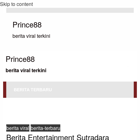
Skip to content
Prince88
berita viral terkini
Prince88
berita viral terkini
BERITA TERBARU
HOMEPAGE
BERITA VIRAL
BERITA ENTERTAINMENT SUTRADARA ‘WONKA’ MENGGODA TIMOTHÉE
CHALAMET YANG SERBA MENYANYI DAN MENARI DI TRAILER TEASER
BARU
berita viral
berita-terbaru
Berita Entertainment Sutradara