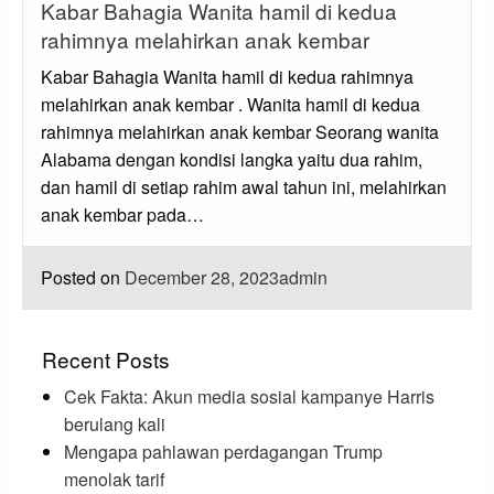
Kabar Bahagia Wanita hamil di kedua
rahimnya melahirkan anak kembar
Kabar Bahagia Wanita hamil di kedua rahimnya
melahirkan anak kembar . Wanita hamil di kedua
rahimnya melahirkan anak kembar Seorang wanita
Alabama dengan kondisi langka yaitu dua rahim,
dan hamil di setiap rahim awal tahun ini, melahirkan
anak kembar pada…
Posted on
December 28, 2023
admin
Recent Posts
Cek Fakta: Akun media sosial kampanye Harris
berulang kali
Mengapa pahlawan perdagangan Trump
menolak tarif