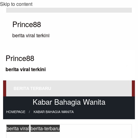
Skip to content
Prince88
berita viral terkini
Prince88
berita viral terkini
BERITA TERBARU
Kabar Bahagia Wanita
HOMEPAGE
KABAR BAHAGIA WANITA
berita viral
berita-terbaru