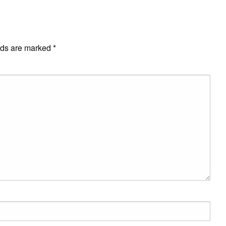
E
lds are marked
*