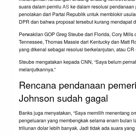
suara dalam pemilu
AS
ke dalam resolusi pendanaan 
penolakan dari Partai Republik untuk memblokir usula
DPR dan bahwa proposal tersebut kurang mendapat du
Perwakilan GOP Greg Steube dari Florida, Cory Mills da
Tennessee, Thomas Massie dari Kentucky dan Matt 
yang dikenal sebagai resolusi berkelanjutan, atau CR 
Steube mengatakan kepada CNN, “Saya belum pernah 
melanjutkannya.”
Rencana pendanaan pemeri
Johnson sudah gagal
Banks juga menyatakan, “Saya memilih menentang om
pengeluaran yang membengkak selama enam bulan lag
triliunan dolar lebih banyak. Jadi tidak ada suara yan