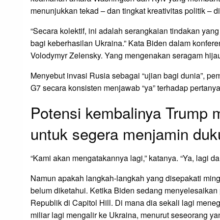
menunjukkan tekad – dan tingkat kreativitas politik 
“Secara kolektif, ini adalah serangkaian tindakan yan
bagi keberhasilan Ukraina.” Kata Biden dalam konfere
Volodymyr Zelensky. Yang mengenakan seragam hijau 
Menyebut invasi Rusia sebagai “ujian bagi dunia”, p
G7 secara konsisten menjawab “ya” terhadap pertan
Potensi kembalinya Trump 
untuk segera menjamin du
“Kami akan mengatakannya lagi,” katanya. “Ya, lagi dan
Namun apakah langkah-langkah yang disepakati ming
belum diketahui. Ketika Biden sedang menyelesaikan p
Republik di Capitol Hill. Di mana dia sekali lagi mene
miliar lagi mengalir ke Ukraina, menurut seseorang 