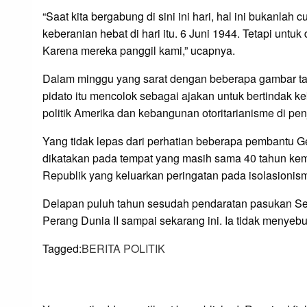
“Saat kita bergabung di sini ini hari, hal ini bukanl
keberanian hebat di hari itu. 6 Juni 1944. Tetapi un
Karena mereka panggil kami,” ucapnya.
Dalam minggu yang sarat dengan beberapa gambar taj
pidato itu mencolok sebagai ajakan untuk bertindak k
politik Amerika dan kebangunan otoritarianisme di pen
Yang tidak lepas dari perhatian beberapa pembantu Ge
dikatakan pada tempat yang masih sama 40 tahun kem
Republik yang keluarkan peringatan pada isolasionisme
Delapan puluh tahun sesudah pendaratan pasukan Seku
Perang Dunia II sampai sekarang ini. Ia tidak menyeb
Tagged:
BERITA POLITIK
LEAVE A RESPONS