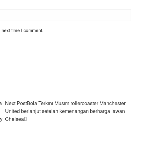
e next time I comment.
a
Next Post
Bola Terkini Musim rollercoaster Manchester
United berlanjut setelah kemenangan berharga lawan
ky
Chelsea