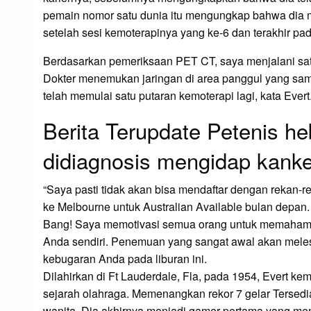
pemain nomor satu dunia itu mengungkap bahwa dia m
setelah sesi kemoterapinya yang ke-6 dan terakhir pa
Berdasarkan pemeriksaan PET CT, saya menjalani satu
Dokter menemukan jaringan di area panggul yang sama
telah memulai satu putaran kemoterapi lagi, kata Evert
Berita Terupdate Petenis he
didiagnosis mengidap kanke
“Saya pasti tidak akan bisa mendaftar dengan rekan-
ke Melbourne untuk Australian Available bulan depa
Bang! Saya memotivasi semua orang untuk memahami 
Anda sendiri. Penemuan yang sangat awal akan meles
kebugaran Anda pada liburan ini.
Dilahirkan di Ft Lauderdale, Fla, pada 1954, Evert k
sejarah olahraga. Memenangkan rekor 7 gelar Tersedia
wanita. Dia akhirnya menjadi gamer pertama yang meme