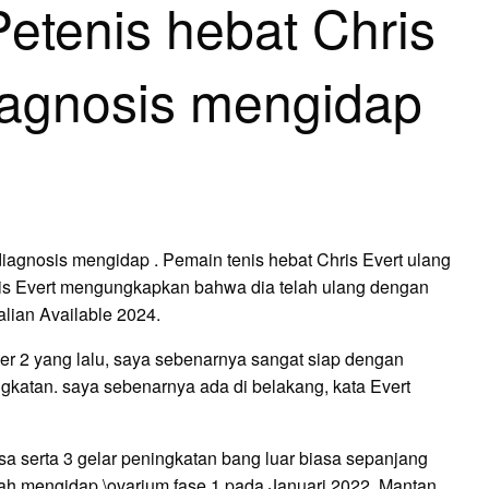
Petenis hebat Chris
diagnosis mengidap
diagnosis mengidap . Pemain tenis hebat Chris Evert ulang
is Evert mengungkapkan bahwa dia telah ulang dengan
alian Available 2024.
ker 2 yang lalu, saya sebenarnya sangat siap dengan
katan. saya sebenarnya ada di belakang, kata Evert
a serta 3 gelar peningkatan bang luar biasa sepanjang
h mengidap \ovarium fase 1 pada Januari 2022. Mantan