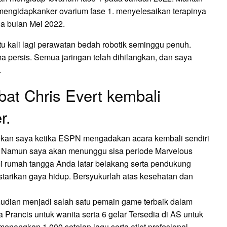
engidapkanker ovarium fase 1. menyelesaikan terapinya
da bulan Mei 2022.
 kali lagi perawatan bedah robotik seminggu penuh.
 persis. Semua jaringan telah dihilangkan, dan saya
.
bat Chris Evert kembali
r.
rekan saya ketika ESPN mengadakan acara kembali sendiri
n. Namun saya akan menunggu sisa periode Marvelous
rumah tangga Anda latar belakang serta pendukung
tarikan gaya hidup. Bersyukurlah atas kesehatan dan
emudian menjadi salah satu pemain game terbaik dalam
 Prancis untuk wanita serta 6 gelar Tersedia di AS untuk
nangkan 1.000 setelan lagu serta atlet profesional